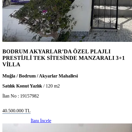
BODRUM AKYARLAR’DA ÖZEL PLAJLI
PRESTİJLİ TEK SİTESİNDE MANZARALI 3+1
VİLLA
Muğla / Bodrum / Akyarlar Mahallesi
Satılık Konut Yazlık
/
120
m2
İlan No :
19157982
40.500.000
TL
İlanı İncele