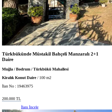
Türkbükünde Müstakil Bahçeli Manzaralı 2+1
Daire
Muğla / Bodrum / Türkbükü Mahallesi
Kiralık Konut Daire
/
100
m2
İlan No :
19463975
200.000
TL
İlanı İncele