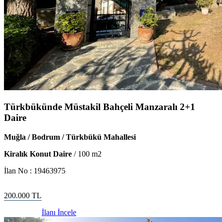
Türkbükünde Müstakil Bahçeli Manzaralı 2+1
Daire
Muğla / Bodrum / Türkbükü Mahallesi
Kiralık Konut Daire
/
100
m2
İlan No :
19463975
200.000
TL
İlanı İncele