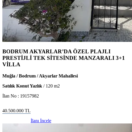
BODRUM AKYARLAR’DA ÖZEL PLAJLI
PRESTİJLİ TEK SİTESİNDE MANZARALI 3+1
VİLLA
Muğla / Bodrum / Akyarlar Mahallesi
Satılık Konut Yazlık
/
120
m2
İlan No :
19157982
40.500.000
TL
İlanı İncele