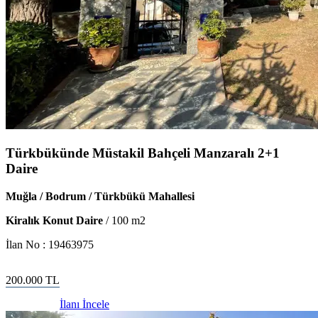
Türkbükünde Müstakil Bahçeli Manzaralı 2+1
Daire
Muğla / Bodrum / Türkbükü Mahallesi
Kiralık Konut Daire
/
100
m2
İlan No :
19463975
200.000
TL
İlanı İncele