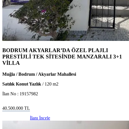
BODRUM AKYARLAR’DA ÖZEL PLAJLI
PRESTİJLİ TEK SİTESİNDE MANZARALI 3+1
VİLLA
Muğla / Bodrum / Akyarlar Mahallesi
Satılık Konut Yazlık
/
120
m2
İlan No :
19157982
40.500.000
TL
İlanı İncele