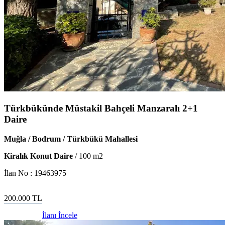
Türkbükünde Müstakil Bahçeli Manzaralı 2+1
Daire
Muğla / Bodrum / Türkbükü Mahallesi
Kiralık Konut Daire
/
100
m2
İlan No :
19463975
200.000
TL
İlanı İncele